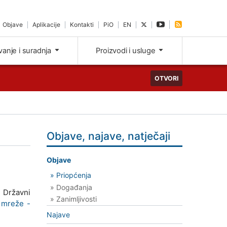
Objave
Aplikacije
Kontakti
PiO
EN
ivanje i suradnja
Proizvodi i usluge
OTVORI
Objave, najave, natječaji
Objave
» Priopćenja
» Događanja
 Državni
» Zanimljivosti
 mreže -
Najave