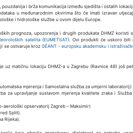
pouzdanija i brža komunikacija između sjedišta i ostalih lokac
odataka u međunarodnim okvirima što će imati izravan utjeca
oške i hidrološke službe u ovom dijelu Europe.
oških prognoza, upozorenja i drugih produkata DHMZ koristi s
teoroloških satelita (EUMETSAT)
. Ovi produkti će uskoro biti
ji se ostvaruje kroz
GÉANT - europsku akademsku i istraživač
e uz matičnu lokaciju DHMZ-a u Zagrebu (Ravnice 48) još pet 
utomatska mjerenja i Samostalna služba za umjerni laboratorij)
ba za upravljanje sustavom mjerenja kvalitete zraka i Služba
-aerološki opservatorij Zagreb – Maksimir)
red Split).
a Rijeka).
acija koja obavlja znanstvenu djelatnost za potrebe unap