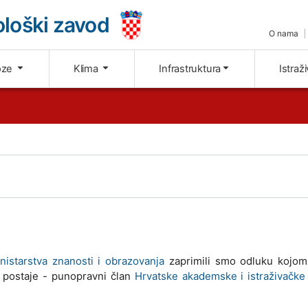
loški zavod
O nama
oze
Klima
Infrastruktura
Istraž
nistarstva znanosti i obrazovanja
zaprimili smo odluku kojom
i postaje - punopravni član
Hrvatske akademske i istraživačke