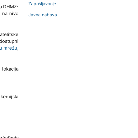
Zapošljavanje
ija DHMZ-
j na nivo
Javna nabava
atelitske
 dostupni
ku mrežu
,
lokacija
 kemijski
rjeđenja