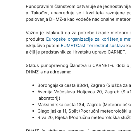
Punopravnim članstvom ostvaruje se jednostavnija, 
a. Također, unapređuje se i kvaliteta razmjene p
poslovanja DHMZ-a kao vodeće nacionalne meteorol
Važno je istaknuti da za potrebe izrade meteorol
produkte
Europske organizacije za korištenje me
isključivo putem
EUMETCast Terrestiral sustava
ko
a čiji je predstavnik za Hrvatsku upravo CARNET.
Status punopravnog članstva u CARNET-u dobilo j
DHMZ-a na adresama:
Borongajska cesta 83d/1, Zagreb (Služba za a
Avenija Većeslava Holjevca 20, Zagreb (Služ
laboratorij)
Maksimirska cesta 134, Zagreb (Meteorološko
Glagoljaška 11, Split (Područni meteorološki u
Riva 20, Rijeka (Područna meteorološka služb
DHMZ je državna upravna i znanstvena organiz