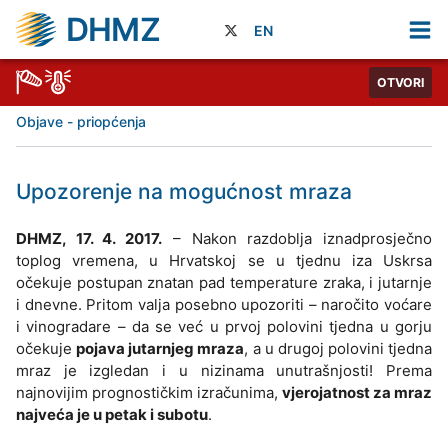
DHMZ
EN
OTVORI
Objave - priopćenja
Upozorenje na mogućnost mraza
DHMZ, 17. 4. 2017.
– Nakon razdoblja iznadprosječno
toplog vremena, u Hrvatskoj se u tjednu iza Uskrsa
očekuje postupan znatan pad temperature zraka, i jutarnje
i dnevne. Pritom valja posebno upozoriti – naročito voćare
i vinogradare – da se već u prvoj polovini tjedna u gorju
očekuje
pojava jutarnjeg mraza
, a u drugoj polovini tjedna
mraz je izgledan i u nizinama unutrašnjosti! Prema
najnovijim prognostičkim izračunima,
vjerojatnost za mraz
najveća je u petak i subotu
.