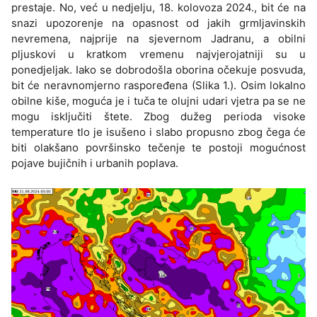
prestaje. No, već u nedjelju, 18. kolovoza 2024., bit će na
snazi upozorenje na opasnost od jakih grmljavinskih
nevremena, najprije na sjevernom Jadranu, a obilni
pljuskovi u kratkom vremenu najvjerojatniji su u
ponedjeljak. Iako se dobrodošla oborina očekuje posvuda,
bit će neravnomjerno raspoređena (Slika 1.). Osim lokalno
obilne kiše, moguća je i tuča te olujni udari vjetra pa se ne
mogu isključiti štete. Zbog dužeg perioda visoke
temperature tlo je isušeno i slabo propusno zbog čega će
biti olakšano površinsko tečenje te postoji mogućnost
pojave bujičnih i urbanih poplava.