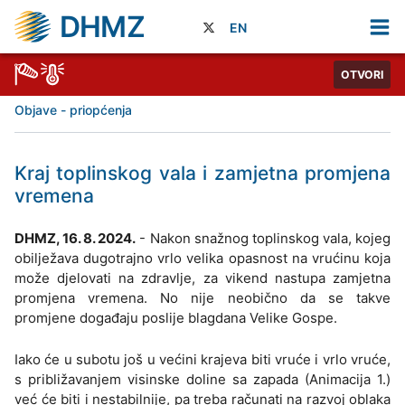
DHMZ
EN
OTVORI
Objave - priopćenja
Kraj toplinskog vala i zamjetna promjena
vremena
DHMZ, 16. 8. 2024.
- Nakon snažnog toplinskog vala, kojeg
obilježava dugotrajno vrlo velika opasnost na vrućinu koja
može djelovati na zdravlje, za vikend nastupa zamjetna
promjena vremena. No nije neobično da se takve
promjene događaju poslije blagdana Velike Gospe.
Iako će u subotu još u većini krajeva biti vruće i vrlo vruće,
s približavanjem visinske doline sa zapada (Animacija 1.)
već će biti i nestabilnije, pa treba računati na razvoj oblaka