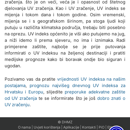
zračenja. što je on veći, veća je i opasnost od štetnog
djelovanja UV zračenja. Kao i UV zračenje, UV indeks se
mijenja i tokom dana i tokom godine. Osim vremenski,
mijenja se i s geografskom širinom, pa stoga ljudi koji
putuju u različita klimatska područja, trebaju biti posebno
na oprezu. UV indeks općenito je viši ako putujemo na jug,
a niži idemo li prema sjeveru, no ima i iznimaka. Radi
primjerene zaštite, najbolje se je prije putovanja
informirati o UV indeksu na željenoj destinaciji i pratiti
medijske prognoze kako bi boravak ondje bio siguran i
ugodan.
Pozivamo vas da pratite
vrijednosti UV indeksa na našim
postajama
,
prognozu najvišeg dnevnog UV indeksa za
Hrvatsku i Europu
, slijedite
preporuke adekvatne zaštite
od UV zračenja
te se informirate što je još
dobro znati o
UV zračenju
.
© DHMZ
O nama
|
Uvjeti korištenja
|
Aplikacije
|
Kontakti
|
PiO
|
EN