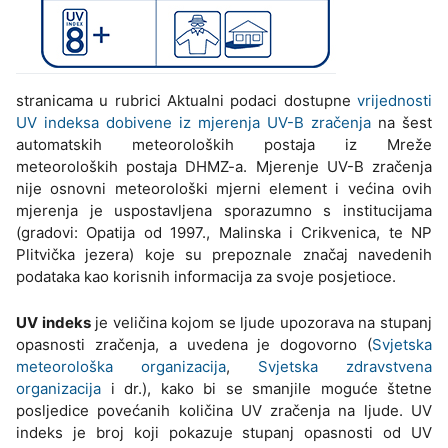
stranicama u rubrici Aktualni podaci dostupne
vrijednosti
UV indeksa dobivene iz mjerenja UV-B zračenja
na šest
automatskih meteoroloških postaja iz Mreže
meteoroloških postaja DHMZ-a. Mjerenje UV-B zračenja
nije osnovni meteorološki mjerni element i većina ovih
mjerenja je uspostavljena sporazumno s institucijama
(gradovi: Opatija od 1997., Malinska i Crikvenica, te NP
Plitvička jezera) koje su prepoznale značaj navedenih
podataka kao korisnih informacija za svoje posjetioce.
UV indeks
je veličina kojom se ljude upozorava na stupanj
opasnosti zračenja, a uvedena je dogovorno (
Svjetska
meteorološka organizacija
,
Svjetska zdravstvena
organizacija
i dr.), kako bi se smanjile moguće štetne
posljedice povećanih količina UV zračenja na ljude. UV
indeks je broj koji pokazuje stupanj opasnosti od UV