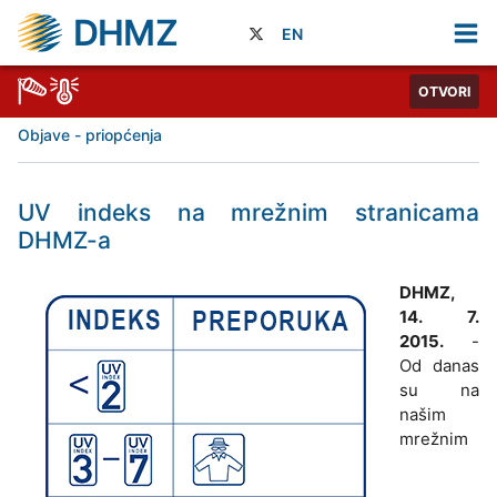
DHMZ
EN
OTVORI
Objave - priopćenja
UV indeks na mrežnim stranicama
DHMZ-a
DHMZ,
14. 7.
2015.
-
Od danas
su na
našim
mrežnim