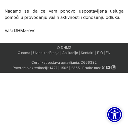
Nadamo se da će vam ponovo uspostavljena usluga
pomoći u provođenju vaših aktivnosti i donošenju odluka.
Vaši DHMZ-ovci
© DHMZ
O nama
|
Uvjeti korištenja
|
Aplikacije
|
Kontakti
|
PiO
|
EN
Certifikat sustava upravljanja:
C666382
Potvrde o akreditaciji:
1427
|
1505
|
2365
Pratite nas: