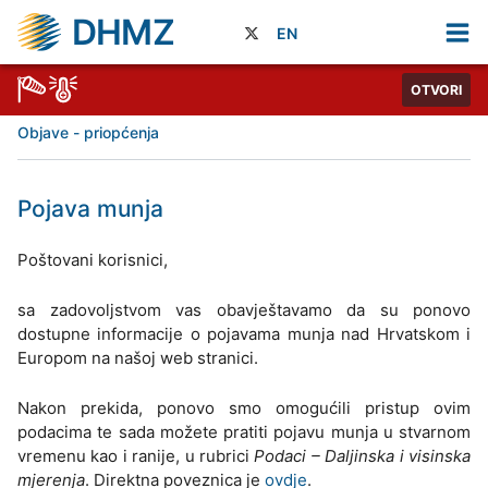
DHMZ
EN
OTVORI
Objave - priopćenja
Pojava munja
Poštovani korisnici,
sa zadovoljstvom vas obavještavamo da su ponovo
dostupne informacije o pojavama munja nad Hrvatskom i
Europom na našoj web stranici.
Nakon prekida, ponovo smo omogućili pristup ovim
podacima te sada možete pratiti pojavu munja u stvarnom
vremenu kao i ranije, u rubrici
Podaci – Daljinska i visinska
mjerenja
. Direktna poveznica je
ovdje
.