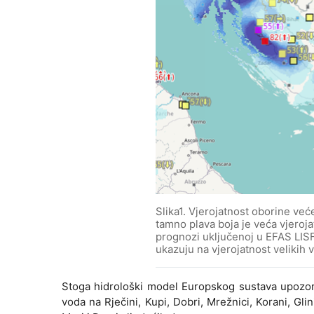
Slika1. Vjerojatnost oborine već
tamno plava boja je veća vjero
prognozi uključenoj u EFAS LISF
ukazuju na vjerojatnost velikih 
Stoga hidrološki model Europskog sustava upozor
voda na Rječini, Kupi, Dobri, Mrežnici, Korani, Glini, 