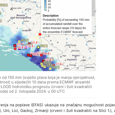
e od 150 mm (svjetlo plava boja je manja vjerojatnost,
jatnost) u sljedećih 10 dana prema ECMWF ansambl
LOOD hidrološku prognozu (crveni i žuti kvadratići
voda) od 2. listopada 2024. u 00 UTC
enja na poplave (EFAS) ukazuje na značajnu mogućnost pojave
Uni, Lici, Gackoj, Zrmanji (crveni i žuti kvadratići na Slici 1.), a