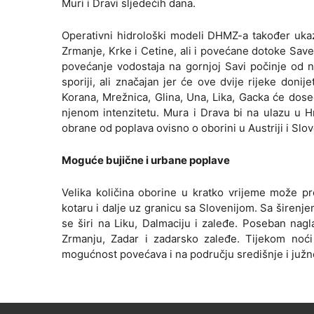
Muri i Dravi sljedećih dana.
Operativni hidrološki modeli DHMZ-a također ukaz
Zrmanje, Krke i Cetine, ali i povećane dotoke Sav
povećanje vodostaja na gornjoj Savi počinje od 
sporiji, ali značajan jer će ove dvije rijeke doni
Korana, Mrežnica, Glina, Una, Lika, Gacka će doseć
njenom intenzitetu. Mura i Drava bi na ulazu u
obrane od poplava ovisno o oborini u Austriji i Slove
Moguće bujične i urbane poplave
Velika količina oborine u kratko vrijeme može pr
kotaru i dalje uz granicu sa Slovenijom. Sa širenj
se širi na Liku, Dalmaciju i zaleđe. Poseban nag
Zrmanju, Zadar i zadarsko zaleđe. Tijekom noći 
mogućnost povećava i na području središnje i južn