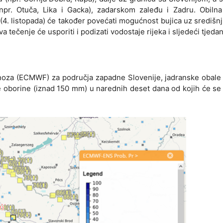
npr. Otuča, Lika i Gacka), zadarskom zaleđu i Zadru. Obilna
k (4. listopada) će također povećati mogućnost bujica uz središnj
a tečenje će usporiti i podizati vodostaje rijeka i sljedeći tjedan
oza (ECMWF) za područja zapadne Slovenije, jadranske obale i
ne oborine (iznad 150 mm) u narednih deset dana od kojih će se