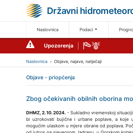
Državni hidrometeoro
Naslovnica
Podaci
Progn
Upozorenja
Naslovnica
Objave, najave, natječaji
Objave - priopćenja
Zbog očekivanih obilnih oborina mo
DHMZ, 2. 10. 2024.
- Sukladno vremenskoj situaciji
bi uzrokovati bujične i urbane poplave, a koje 
mogućim ulaskom u mjere obrane od poplava. Počet
od jutros na sjevernom Jadranu, u Gorskom kotaru 