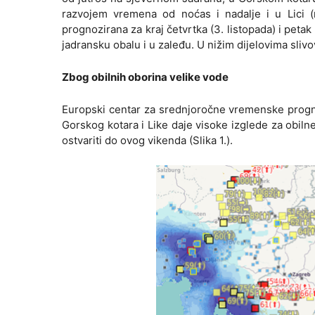
razvojem vremena od noćas i nadalje i u Lici (
prognozirana za kraj četvrtka (3. listopada) i peta
jadransku obalu i u zaleđu. U nižim dijelovima slivov
Zbog obilnih oborina velike vode
Europski centar za srednjoročne vremenske progn
Gorskog kotara i Like daje visoke izglede za obil
ostvariti do ovog vikenda (Slika 1.).