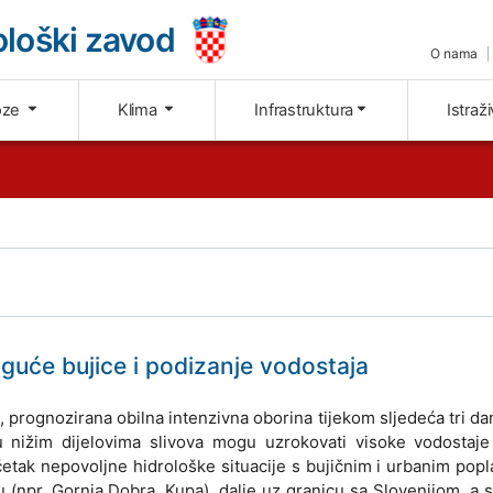
loški zavod
O nama
oze
Klima
Infrastruktura
Istraž
guće bujice i podizanje vodostaja
, prognozirana obilna intenzivna oborina tijekom sljedeća tri d
u nižim dijelovima slivova mogu uzrokovati visoke vodostaje 
ak nepovoljne hidrološke situacije s bujičnim i urbanim pop
(npr. Gornja Dobra, Kupa), dalje uz granicu sa Slovenijom, a s