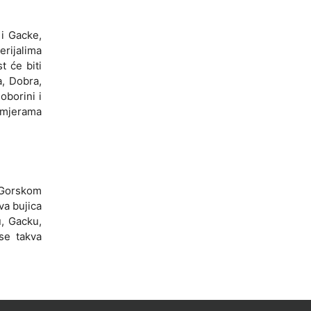
 i Gacke,
erijalima
 će biti
a, Dobra,
oborini i
 mjerama
, Gorskom
va bujica
u, Gacku,
se takva