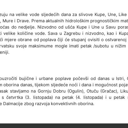
uju na velike vode sljedećih dana za slivove Kupe, Une, Like
e, Mure i Drave. Prema aktualnih hidrološkim prognostičkim mat
noćas do nedjelje. Nizvodno od ušća Kupe i Une u Savu porast
jeti velike količine vode. Sava u Zagrebu i nizvodno, kao i Kup
i mjere obrane od poplava čiji će stupanj ovisiti o ostvarenoj 
 Hrvatsku svoje maksimume mogle imati petak /subotu u nižim
niji.
ouzročiti bujične i urbane poplave počevši od danas u Istri
em oborina danas, tijekom sljedeće noći i dana i mogućnost poja
lasak stavljamo na Gornju Dobru (Ogulin), Otuču (Gračac), Lik
s četvrtka (3. listopada) na petak (4. listopada) i u petak 
e Dalmacije zbog razvoja konvektivnih oborina.