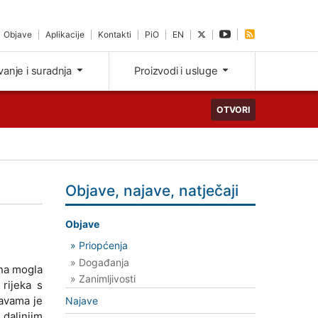
Objave
Aplikacije
Kontakti
PiO
EN
ivanje i suradnja
Proizvodi i usluge
OTVORI
Objave, najave, natječaji
Objave
» Priopćenja
» Događanja
ana mogla
» Zanimljivosti
rijeka s
lavama je
Najave
 daljnjim