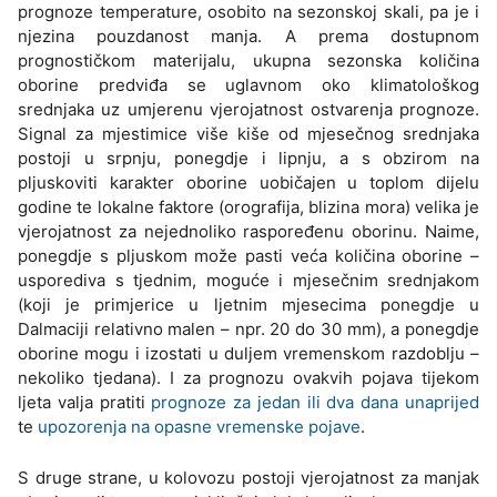
prognoze temperature, osobito na sezonskoj skali, pa je i
njezina pouzdanost manja. A prema dostupnom
prognostičkom materijalu, ukupna sezonska količina
oborine predviđa se uglavnom oko klimatološkog
srednjaka uz umjerenu vjerojatnost ostvarenja prognoze.
Signal za mjestimice više kiše od mjesečnog srednjaka
postoji u srpnju, ponegdje i lipnju, a s obzirom na
pljuskoviti karakter oborine uobičajen u toplom dijelu
godine te lokalne faktore (orografija, blizina mora) velika je
vjerojatnost za nejednoliko raspoređenu oborinu. Naime,
ponegdje s pljuskom može pasti veća količina oborine –
usporediva s tjednim, moguće i mjesečnim srednjakom
(koji je primjerice u ljetnim mjesecima ponegdje u
Dalmaciji relativno malen – npr. 20 do 30 mm), a ponegdje
oborine mogu i izostati u duljem vremenskom razdoblju –
nekoliko tjedana). I za prognozu ovakvih pojava tijekom
ljeta valja pratiti
prognoze za jedan ili dva dana unaprijed
te
upozorenja na opasne vremenske pojave
.
S druge strane, u kolovozu postoji vjerojatnost za manjak