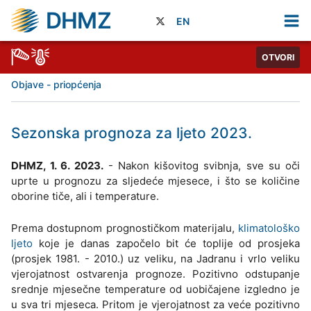
DHMZ
EN
OTVORI
Objave - priopćenja
Sezonska prognoza za ljeto 2023.
DHMZ, 1. 6. 2023.
- Nakon kišovitog svibnja, sve su oči
uprte u prognozu za sljedeće mjesece, i što se količine
oborine tiče, ali i temperature.
Prema dostupnom prognostičkom materijalu,
klimatološko
ljeto
koje je danas započelo bit će toplije od prosjeka
(prosjek 1981. - 2010.) uz veliku, na Jadranu i vrlo veliku
vjerojatnost ostvarenja prognoze. Pozitivno odstupanje
srednje mjesečne temperature od uobičajene izgledno je
u sva tri mjeseca. Pritom je vjerojatnost za veće pozitivno