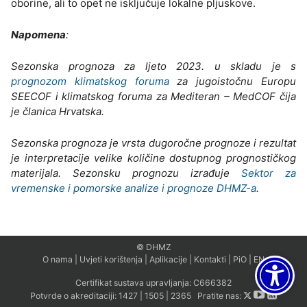
oborine, ali to opet ne isključuje lokalne pljuskove.
Napomena
:
Sezonska prognoza za ljeto 2023. u skladu je s
prognozom klimatskog foruma
za jugoistočnu Europu
SEECOF i klimatskog foruma za Mediteran – MedCOF čija
je članica Hrvatska.
Sezonska prognoza je vrsta dugoročne prognoze i rezultat
je interpretacije velike količine dostupnog prognostičkog
materijala. Sezonsku prognozu izrađuje
Sektor za
vremenske i pomorske analize i prognoze DHMZ-a
.
© DHMZ
O nama
|
Uvjeti korištenja
|
Aplikacije
|
Kontakti
|
PiO
|
EN
Certifikat sustava upravljanja:
C666382
Potvrde o akreditaciji:
1427
|
1505
|
2365
Pratite nas: